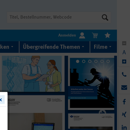
Suche
Anmelden
iken
Übergreifende Themen
Filme
A