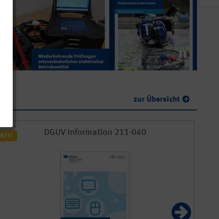
zur Übersicht
DGUV Information 211-040
NEU
NEU