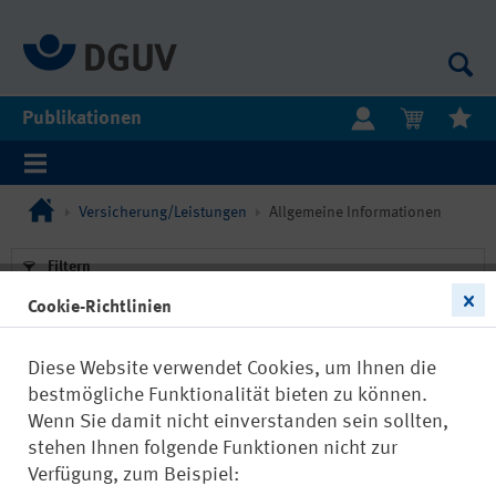
Publikationen
Versicherung/Leistungen
Allgemeine Informationen
Filtern
Cookie-Richtlinien
Diese Website verwendet Cookies, um Ihnen die
bestmögliche Funktionalität bieten zu können.
Wenn Sie damit nicht einverstanden sein sollten,
22878
Neu
stehen Ihnen folgende Funktionen nicht zur
Grundlagen der Begutachtung
Verfügung, zum Beispiel:
psychischer Störungen in der