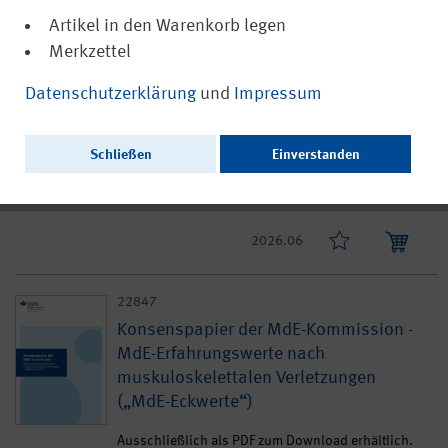
gesetzlichen Unfallversicherung
Artikel in den Warenkorb legen
Merkzettel
Ausschließlich als PDF zum Download erhältlich.
Datenschutzerklärung
und
Impressum
2026.07
22864
Schließen
Einverstanden
Karte „Pflegende Angehörige"
2026.06
22847
Konsenspapier der MdE-Kommission -
MdE-Erfahrungswerte nach
muskuloskelettalen Verletzungen
(„MdE-Eckwerte“)
Ausschließlich als PDF zum Download erhältlich.