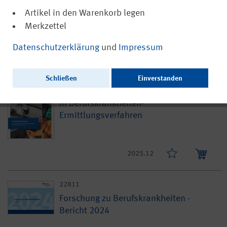
Ausschließlich als PDF zum Download erhältlich.
Artikel in den Warenkorb legen
Merkzettel
2026.06
Datenschutzerklärung
und
Impressum
22842
Schließen
Einverstanden
Aromatische Amine – Eine Arbeitshilfe
in Berufskrankheiten-
Ermittlungsverfahren
2025.12
22811
Forschung zu Berufskrankheiten -
Bericht 2024