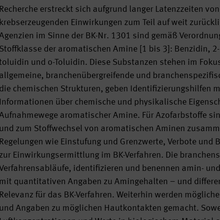
Recherche erstreckt sich aufgrund langer Latenzzeiten von
krebserzeugenden Einwirkungen zum Teil auf weit zurückl
Agenzien im Sinne der BK-Nr. 1301 sind gemäß Verordnun
Stoffklasse der aromatischen Amine [1 bis 3]: Benzidin, 
toluidin und o-Toluidin. Diese Substanzen stehen im Fokus 
allgemeine, branchenübergreifende und branchenspezifisc
die chemischen Strukturen, geben Identifizierungshilfen
Informationen über chemische und physikalische Eigensch
Aufnahmewege aromatischer Amine. Für Azofarbstoffe sind
und zum Stoffwechsel von aromatischen Aminen zusammeng
Regelungen wie Einstufung und Grenzwerte, Verbote und
zur Einwirkungsermittlung im BK-Verfahren. Die branchens
Verfahrensabläufe, identifizieren und benennen amin- und 
mit quantitativen Angaben zu Amingehalten – und differenz
Relevanz für das BK-Verfahren. Weiterhin werden möglich
und Angaben zu möglichen Hautkontakten gemacht. Sow