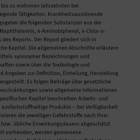
 bis zu mehreren Jahrzehnten bei
iegende Tätigkeiten. Krankheitsauslösende
gsgeber die folgenden Substanzen aus der
2-Naphthylamin, 4-Aminobiphenyl, 4-Chlor-o-
des Reports. Der Report gliedert sich in
he Kapitel. Die allgemeinen Abschnitte erläutern
 mittels synonymer Bezeichnungen und
aften sowie über die Toxikologie und
 Angaben zur Definition, Einteilung, Herstellung
estellt. Es folgen Beiträge über gesetzliche
 Beschränkungen sowie allgemeine Informationen
pezifischen Kapitel beschreiben Arbeits- und
azofarbstoffhaltige Produkte – bei Verfügbarkeit
ieren die jeweiligen Gefahrstoffe nach ihrer
e bzw. übliche Einwirkungsdauern abgeschätzt
eit vorhanden, werden gemessene