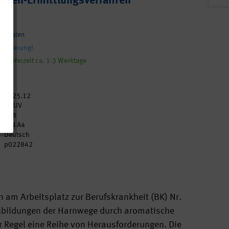
eiten-Ermittlungsverfahren
andkosten
 Lieferung!
, Lieferzeit ca. 1-3 Werktage
2025.12
DGUV
218
DIN A4
Deutsch
p022842
 am Arbeitsplatz zur Berufskrankheit (BK) Nr.
ubildungen der Harnwege durch aromatische
er Regel eine Reihe von Herausforderungen. Die