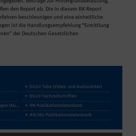
angegeben. Beiträge zur Hintergrundbelastung,
eßen den Report ab. Die in diesem BK-Report
fahren beschleunigen und eine einheitliche
ungen ist die Handlungsempfehlung “Ermittlung
hren” der Deutschen Gesetzlichen
DGUV Tube (Video- und Audiocenter)
DGUV Fachzeitschriften
Allgemeine Geschäftsbedingungen (AGB)
IPA Publikationsdatenbank
IFA/IAG Publikationsdatenbank