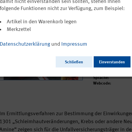
Berufskrankh
damit nicht einverstanden sein sollten, stehen Ihnen
folgende Funktionen nicht zur Verfügung, zum Beispiel:
0,00 €
inkl. MwSt.
zzgl. Vers
Artikel in den Warenkorb legen
Versandkostenfreie
Merkzettel
Sofort versandfertig
Datenschutzerklärung
und
Impressum
Ausgabedatum:
Herausgeber:
Schließen
Einverstanden
Seitenzahl:
Format:
Sprache:
Webcode:
Im Ermittlungsverfahren zur Bestimmung der Einwirkungen
1301 „Schleimhautveränderungen, Krebs oder andere Ne
Amine“ zeigen sich für die Unfallversicherungsträger in d