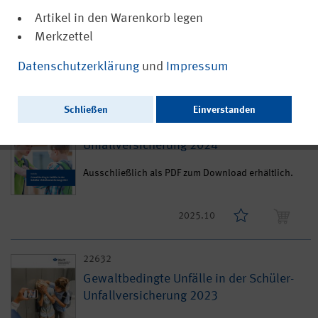
Artikel in den Warenkorb legen
Ausschließlich als PDF zum Download erhältlich.
Merkzettel
Datenschutzerklärung
und
Impressum
2025.10
22805
Schließen
Einverstanden
Gewaltbedingte Unfälle in der Schüler-
Unfallversicherung 2024
Ausschließlich als PDF zum Download erhältlich.
2025.10
22632
Gewaltbedingte Unfälle in der Schüler-
Unfallversicherung 2023