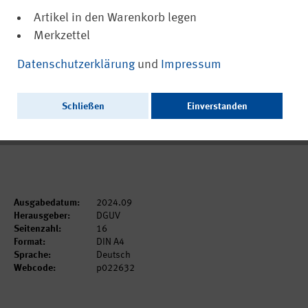
Artikel in den Warenkorb legen
Merkzettel
(PDF, barrierefrei)
22632
Datenschutzerklärung
und
Impressum
Gewaltbedingte Unfälle in der Schüler-
Unfallversicherung 2023
Schließen
Einverstanden
Ausschließlich als PDF zum Download erhältlich.
Ausgabedatum:
2024.09
Herausgeber:
DGUV
Seitenzahl:
16
Format:
DIN A4
Sprache:
Deutsch
Webcode:
p022632