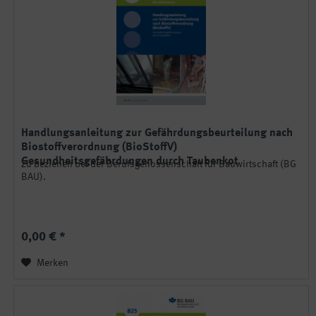
Handlungsanleitung zur Gefährdungsbeurteilung nach
Biostoffverordnung (BioStoffV)
Gesundheitsgefährdungen durch Taubenkot
Zu beziehen bei der Berufsgenossenschaft für Bauwirtschaft (BG
BAU).
0,00 € *
Merken