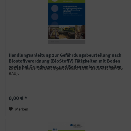
Handlungsanleitung zur Gefährdungsbeurteilung nach
Biostoffverordnung (BioStoffV) Tätigkeiten mit Boden
sowie bei Grundwasser- und Bodensanierungsarbeiten
Zu beziehen bei der Berufsgenossenschaft für Bauwirtschaft (BG
BAU).
0,00 € *
Merken