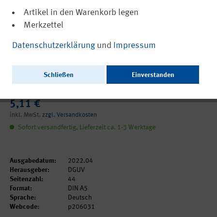
Artikel in den Warenkorb legen
Merkzettel
(PDF, barrierefrei)
DGUV Information 206-031
Datenschutzerklärung
und
Impressum
Betriebliches Eingliederungsmanagement
- BEM Orientierungshilfe für die praktische
Schließen
Einverstanden
Umsetzung
5,11 €
inkl. MwSt.
zzgl. Versandkosten
Sofort versandfertig, Lieferzeit ca. 1-3 Werktage
Ausgabedatum:
2022.04
Herausgeber:
DGUV
Seitenzahl:
44
Format:
DIN A5
Sprache:
Deutsch
Webcode:
p206031