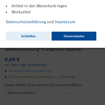
Artikel in den Warenkorb legen
Merkzettel
(PDF, nicht barrierefrei)
12221
Datenschutzerklärung
und
Impressum
Flyer: In good hands - Your German Social
Accident Insurance
Schließen
Einverstanden
Flyer „In guten Händen - Ihre gesetzliche
Unfallversicherung“ in englischer Sprache.
0,00 €
inkl. MwSt.
zzgl. Versandkosten
Versandkostenfreie Lieferung!
Sofort versandfertig, Lieferzeit ca. 1-3 Werktage
Dieser Artikel ist in weiteren Sprachen erhältlich: