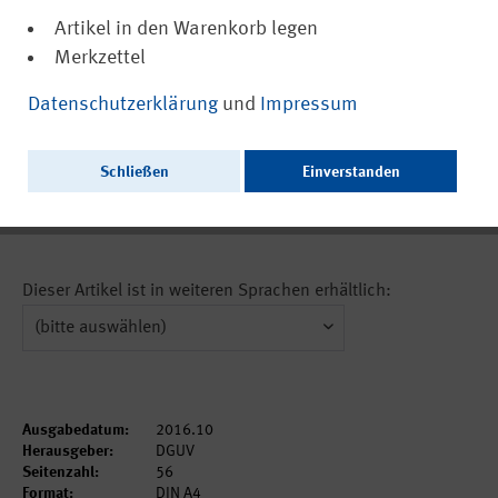
Artikel in den Warenkorb legen
Merkzettel
(PDF, nicht barrierefrei)
12468
Datenschutzerklärung
und
Impressum
It‘s all about people - Priorities for
tomorrow’s occupational safety & health
Schließen
Einverstanden
Ausschließlich als PDF zum Download erhältlich.
Dieser Artikel ist in weiteren Sprachen erhältlich:
Ausgabedatum:
2016.10
Herausgeber:
DGUV
Seitenzahl:
56
Format:
DIN A4