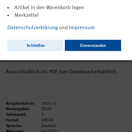
Artikel in den Warenkorb legen
Merkzettel
(PDF, nicht barrierefrei)
10721
Datenschutzerklärung
und
Impressum
Das Ebenenmodell zur
Kampagnenevaluation am Beispiel von
Schließen
Einverstanden
Risiko raus!. Aus der Arbeit des IAG Nr.
3040
Ausschließlich als PDF zum Download erhältlich.
Ausgabedatum:
2010.11
Herausgeber:
DGUV
Seitenzahl:
2
Format:
DIN A4
Sprache:
Deutsch
Webcode:
p010721