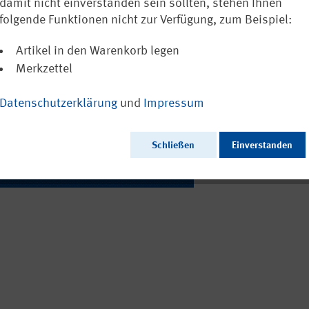
für die Evalua
damit nicht einverstanden sein sollten, stehen Ihnen
folgende Funktionen nicht zur Verfügung, zum Beispiel:
Ausschließlich a
Artikel in den Warenkorb legen
Merkzettel
Datenschutzerklärung
und
Impressum
Ausgabedatum:
Herausgeber:
Seitenzahl:
Schließen
Einverstanden
Format:
Sprache:
Webcode: