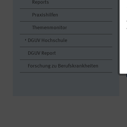
Reports
Praxishilfen
Themenmonitor
DGUV Hochschule
DGUV Report
Forschung zu Berufskrankheiten