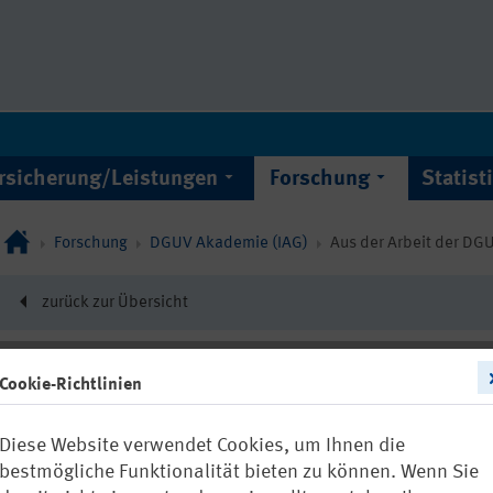
rsicherung/Leistungen
Forschung
Statist
Forschung
DGUV Akademie (IAG)
Aus der Arbeit der D
zurück zur Übersicht
Cookie-Richtlinien
12035
Diese Website verwendet Cookies, um Ihnen die
Betriebliche
bestmögliche Funktionalität bieten zu können. Wenn Sie