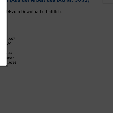
tion (Aus der Arbeit des IAG Nr. 3051)
ls PDF zum Download erhältlich.
2012.07
DGUV
2
DIN A4
Deutsch
p012035