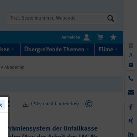
Suche
Anmelden
iken
Übergreifende Themen
Filme
A
GUV Akademie
(PDF, nicht barrierefrei)
m Prämiensystem der Unfallkasse