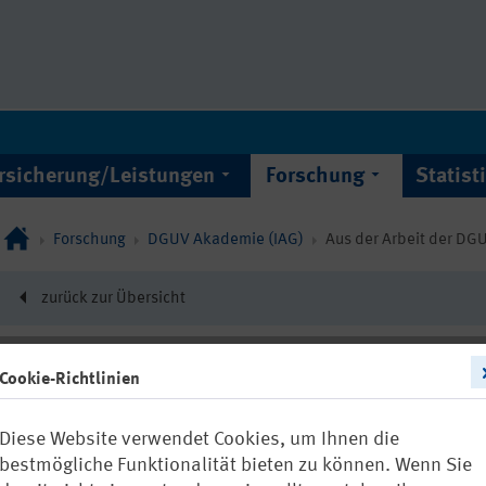
rsicherung/Leistungen
Forschung
Statist
Forschung
DGUV Akademie (IAG)
Aus der Arbeit der D
zurück zur Übersicht
Cookie-Richtlinien
12210
Diese Website verwendet Cookies, um Ihnen die
Befragung zu
bestmögliche Funktionalität bieten zu können. Wenn Sie