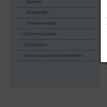
Reports
Praxishilfen
Themenmonitor
DGUV Hochschule
DGUV Report
Forschung zu Berufskrankheiten