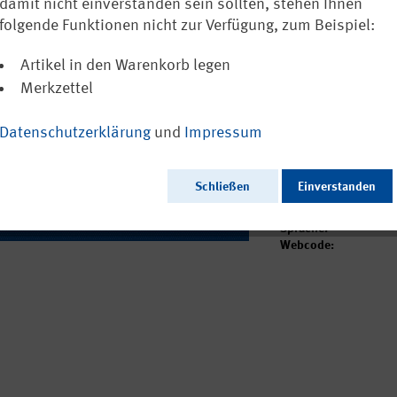
Nordrhein-Wes
damit nicht einverstanden sein sollten, stehen Ihnen
3064)
folgende Funktionen nicht zur Verfügung, zum Beispiel:
Artikel in den Warenkorb legen
Ausschließlich a
Merkzettel
Datenschutzerklärung
und
Impressum
Ausgabedatum:
Herausgeber:
Schließen
Einverstanden
Seitenzahl:
Format:
Sprache:
Webcode: