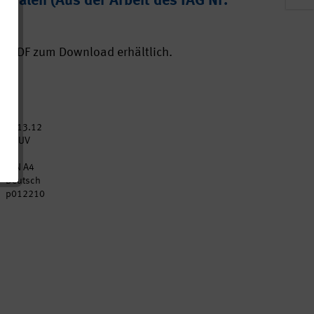
tfalen (Aus der Arbeit des IAG Nr.
ls PDF zum Download erhältlich.
2013.12
DGUV
2
DIN A4
Deutsch
p012210