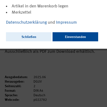
Artikel in den Warenkorb legen
Merkzettel
(PDF, barrierefrei)
22782
Datenschutzerklärung
und
Impressum
Psychische Auswirkungen der Nutzung
von KI auf Schülerinnen und Schüler (Aus
Schließen
Einverstanden
der Arbeit des IAG Nr. 3134)
Ausschließlich als PDF zum Download erhältlich.
Ausgabedatum:
2025.06
Herausgeber:
DGUV
Seitenzahl:
2
Format:
DIN A4
Sprache:
Deutsch
Webcode:
p022782