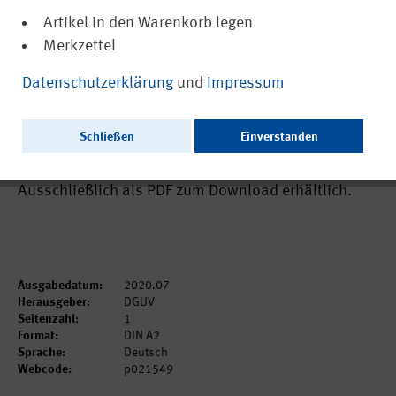
Artikel in den Warenkorb legen
Merkzettel
(PDF, nicht barrierefrei)
21549
Datenschutzerklärung
und
Impressum
Checkliste zur Entwicklung und
Durchführung von Online-Veranstaltungen
Schließen
Einverstanden
und -Seminaren (Kurzversion)
Ausschließlich als PDF zum Download erhältlich.
Ausgabedatum:
2020.07
Herausgeber:
DGUV
Seitenzahl:
1
Format:
DIN A2
Sprache:
Deutsch
Webcode:
p021549