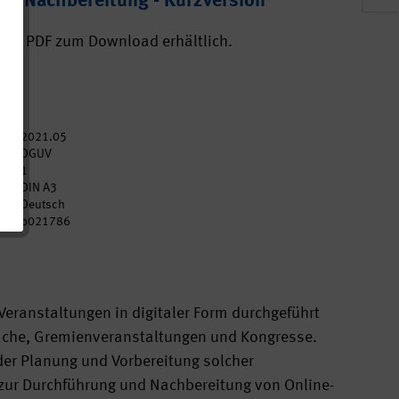
g, Nachbereitung - Kurzversion
 als PDF zum Download erhältlich.
2021.05
DGUV
1
DIN A3
Deutsch
p021786
eranstaltungen in digitaler Form durchgeführt
äche, Gremienveranstaltungen und Kongresse.
 der Planung und Vorbereitung solcher
 zur Durchführung und Nachbereitung von Online-