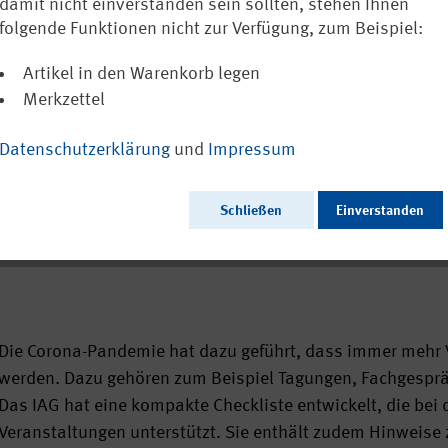
Durchführun
damit nicht einverstanden sein sollten, stehen Ihnen
folgende Funktionen nicht zur Verfügung, zum Beispiel:
Ausschließlich
Artikel in den Warenkorb legen
Merkzettel
Datenschutzerklärung
und
Impressum
Ausgabedatum:
Herausgeber:
Seitenzahl:
Schließen
Einverstanden
Format:
Sprache:
Webcode:
Die Corona-Pandemie hat dazu geführt, dass immer mehr V
werden. Dazu gehören zum Beispiel Tagungen, Fachgespr
Das IAG hat eine kompakte Checkliste entwickelt, die bei
Veranstaltungen unterstützt. Sie enthält zudem Hinweise