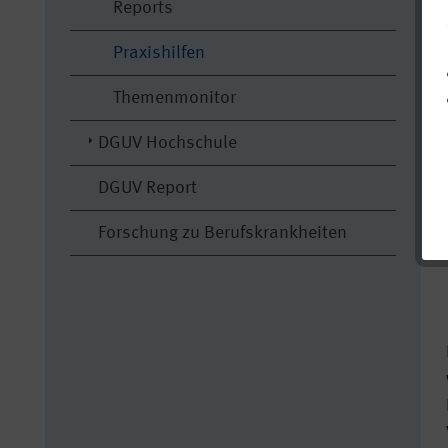
Reports
Praxishilfen
Themenmonitor
DGUV Hochschule
DGUV Report
Forschung zu Berufskrankheiten