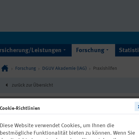
rsicherung/Leistungen
Forschung
Statist
Forschung
DGUV Akademie (IAG)
Praxishilfen
zurück zur Übersicht
Cookie-Richtlinien
21786
Diese Website verwendet Cookies, um Ihnen die
CHECK-UP On
bestmögliche Funktionalität bieten zu können. Wenn Sie