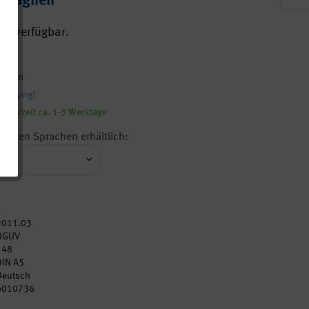
ampagnen
en verfügbar.
kosten
ieferung!
Lieferzeit ca. 1-3 Werktage
weiteren Sprachen erhältlich:
2011.03
DGUV
148
DIN A5
Deutsch
p010736