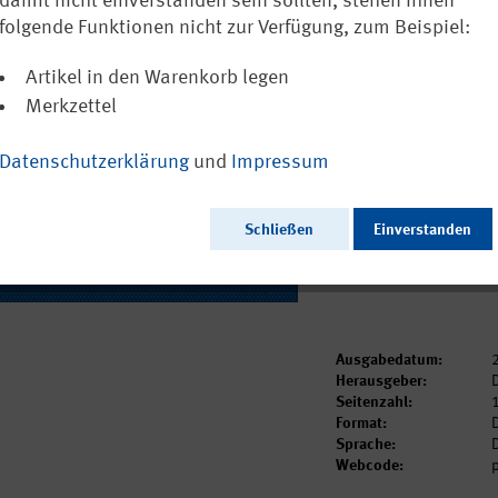
Präventionsk
damit nicht einverstanden sein sollten, stehen Ihnen
folgende Funktionen nicht zur Verfügung, zum Beispiel:
In weiteren Sprach
Artikel in den Warenkorb legen
0,00 €
Merkzettel
inkl. MwSt.
zzgl. Versand
Versandkostenfreie L
Datenschutzerklärung
und
Impressum
Sofort versandfertig, 
Dieser Artikel ist in 
Schließen
Einverstanden
Ausgabedatum:
Herausgeber:
Seitenzahl:
Format:
Sprache:
Webcode: