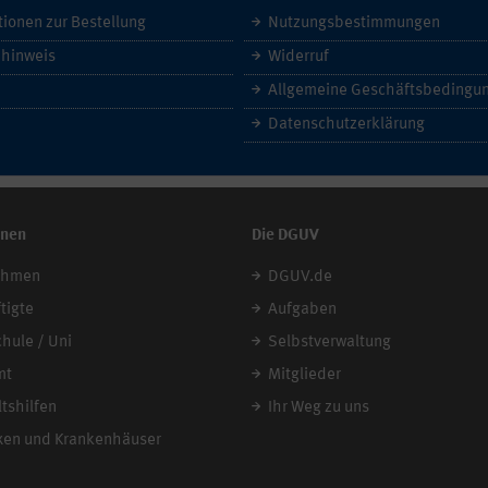
tionen zur Bestellung
Nutzungsbestimmungen
hinweis
Widerruf
Datenschutzerklärung
onen
Die DGUV
ehmen
DGUV.de
tigte
Aufgaben
chule / Uni
Selbstverwaltung
mt
Mitglieder
tshilfen
Ihr Weg zu uns
xen und Krankenhäuser