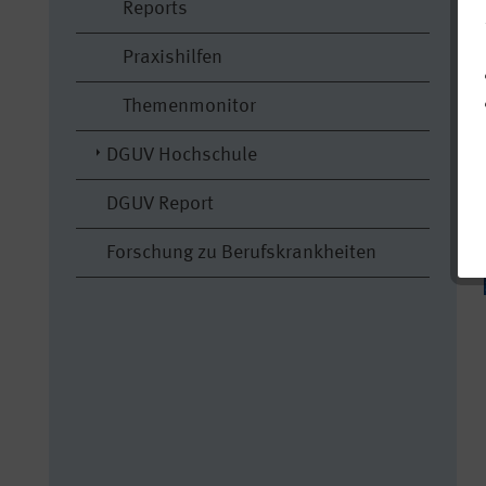
Reports
Praxishilfen
Themenmonitor
DGUV Hochschule
DGUV Report
Forschung zu Berufskrankheiten