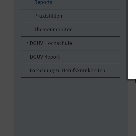
Reports
Praxishilfen
Themenmonitor
DGUV Hochschule
DGUV Report
Forschung zu Berufskrankheiten