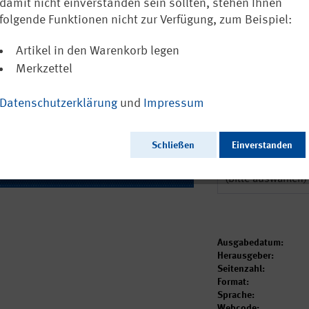
Eine Befragu
damit nicht einverstanden sein sollten, stehen Ihnen
Präventionsku
folgende Funktionen nicht zur Verfügung, zum Beispiel:
Artikel in den Warenkorb legen
In weiteren Spra
Merkzettel
0,00 €
inkl. MwSt.
zzgl. Versa
Datenschutzerklärung
und
Impressum
Versandkostenfreie
Sofort versandfertig
Schließen
Einverstanden
Dieser Artikel ist i
Ausgabedatum:
Herausgeber:
Seitenzahl:
Format:
Sprache:
Webcode: