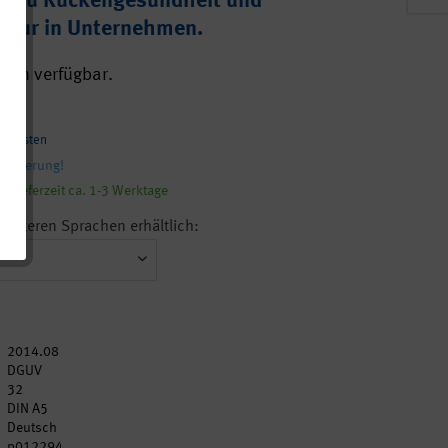
ng zu Rückengesundheit und
ltur in Unternehmen.
chen verfügbar.
ndkosten
 Lieferung!
, Lieferzeit ca. 1-3 Werktage
n weiteren Sprachen erhältlich:
2014.08
DGUV
32
DIN A5
Deutsch
p012294