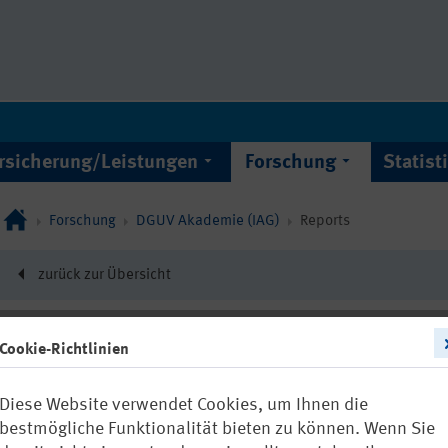
rsicherung/Leistungen
Forschung
Statist
Forschung
DGUV Akademie (IAG)
Reports
zurück zur Übersicht
Cookie-Richtlinien
12294
Diese Website verwendet Cookies, um Ihnen die
IAG Report 1/
bestmögliche Funktionalität bieten zu können. Wenn Sie