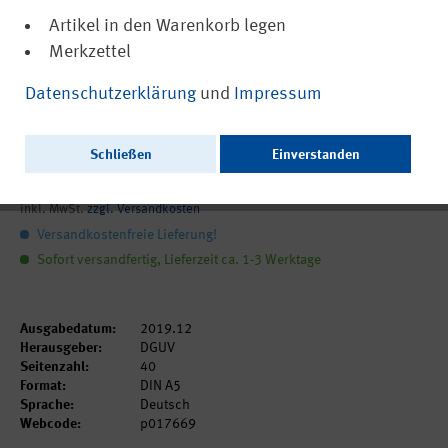
Artikel in den Warenkorb legen
Merkzettel
(PDF, nicht barrierefrei)
17669
Datenschutzerklärung
und
Impressum
IAG Report 2/2019: Arbeitszeit sicher und
gesund gestalten
Schließen
Einverstanden
0,00 €
inkl. MwSt.
zzgl. Versandkosten
Versandkostenfreie Lieferung!
Sofort versandfertig, Lieferzeit ca. 1-3 Werktage
Ausgabedatum:
2019.12
Herausgeber:
DGUV
Seitenzahl:
40
Format:
DIN A5
Sprache:
Deutsch
Webcode:
p017669