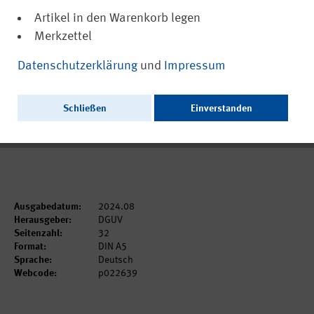
Artikel in den Warenkorb legen
Merkzettel
(PDF, barrierefrei)
22639
Datenschutzerklärung
und
Impressum
IAG Report 1/2024: Erholungsklima im
Team und im Unternehmen
Schließen
Einverstanden
Ausschließlich als PDF zum Download erhältlich.
Ausgabedatum:
2024.08
Herausgeber:
DGUV
Seitenzahl:
32
Format:
DIN A5
Sprache:
Deutsch
Webcode:
p022639