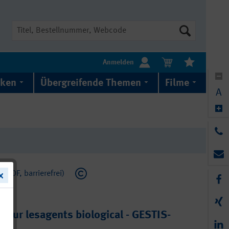
Suche
Anmelden
iken
Übergreifende Themen
Filme
A
(PDF, barrierefrei)
 sur lesagents biological - GESTIS-