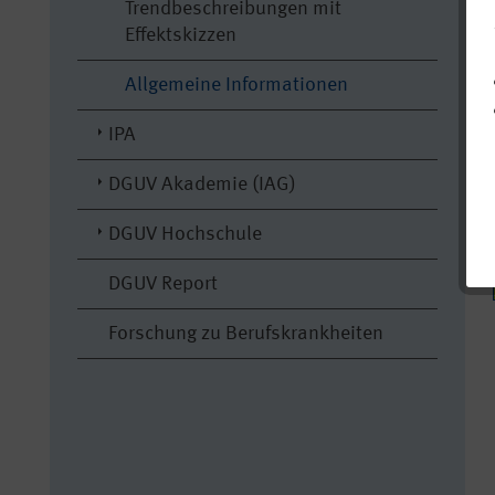
Trendbeschreibungen mit
Effektskizzen
Allgemeine Informationen
IPA
DGUV Akademie (IAG)
DGUV Hochschule
DGUV Report
Forschung zu Berufskrankheiten