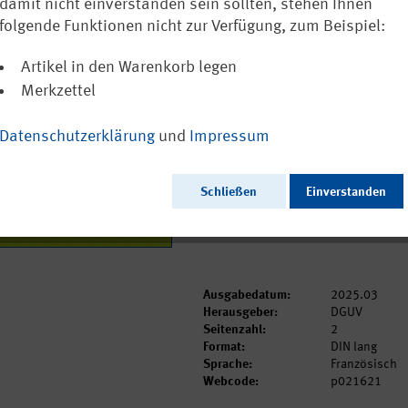
Biostoffdatenbank
damit nicht einverstanden sein sollten, stehen Ihnen
folgende Funktionen nicht zur Verfügung, zum Beispiel:
In französischer Sprache
Artikel in den Warenkorb legen
0,00 €
Merkzettel
inkl. MwSt.
zzgl. Versandkosten
Versandkostenfreie Lieferung!
Datenschutzerklärung
und
Impressum
Sofort versandfertig, Lieferzeit ca.
Dieser Artikel ist in weiteren Spr
Schließen
Einverstanden
Ausgabedatum:
2025.03
Herausgeber:
DGUV
Seitenzahl:
2
Format:
DIN lang
Sprache:
Französisch
Webcode:
p021621