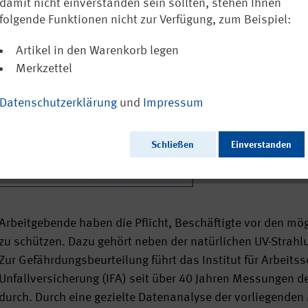
damit nicht einverstanden sein sollten, stehen Ihnen
Ausschließlich a
folgende Funktionen nicht zur Verfügung, zum Beispiel:
Artikel in den Warenkorb legen
Merkzettel
Ausgabedatum:
Herausgeber:
Datenschutzerklärung
und
Impressum
Seitenzahl:
Format:
Sprache:
Schließen
Einverstanden
Webcode:
Arbeitgebende haben die Pflicht, Beschäftigte vor den mö
zu schützen. Dazu gehört neben der natürlichen UV-Strahl
Zur Gefährdungsbeurteilung führt das Institut für Arbeits
Unfallversicherung (IFA) seit über 40 Jahren Messungen d
durch. Durch eine gezielte Datenanalyse der vorliegende