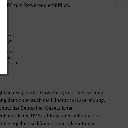
ls PDF zum Download erhältlich.
2025.11
DGUV
10
DIN A4
Deutsch
p022818
glichen Folgen der Einwirkung von UV-Strahlung
ung der Sonne auch die künstliche UV-Strahlung.
schutz der Deutschen Gesetzlichen
er künstlichen UV-Strahlung an Arbeitsplätzen
n Messergebnisse können neue Erkenntnisse