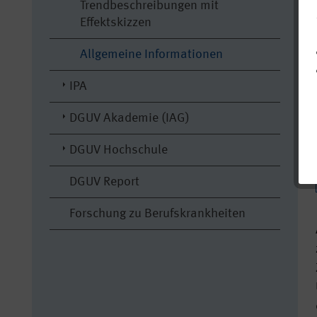
Trendbeschreibungen mit
Effektskizzen
Allgemeine Informationen
IPA
DGUV Akademie (IAG)
DGUV Hochschule
DGUV Report
Forschung zu Berufskrankheiten