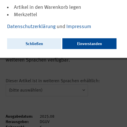
Artikel in den Warenkorb legen
Merkzettel
(PDF, barrierefrei)
22822
Datenschutzerklärung
und
Impressum
Schweißrauchabsauggeräte - Prüfung und
Zertifizierung
Schließen
Einverstanden
Ausschließlich als PDF zum Download erhältlich. In
weiteren Sprachen verfügbar.
Dieser Artikel ist in weiteren Sprachen erhältlich:
Ausgabedatum:
2025.08
Herausgeber:
DGUV