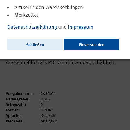
Artikel in den Warenkorb legen
Merkzettel
(PDF, nicht barrierefrei)
12322
Datenschutzerklärung
und
Impressum
Internetportal Kühlschmierstoffe
www.dguv.de/ifa/kss (Aus der Arbeit des
Schließen
Einverstanden
IFA Nr. 0367)
Ausschließlich als PDF zum Download erhältlich.
Ausgabedatum:
2015.04
Herausgeber:
DGUV
Seitenzahl:
2
Format:
DIN A4
Sprache:
Deutsch
Webcode:
p012322