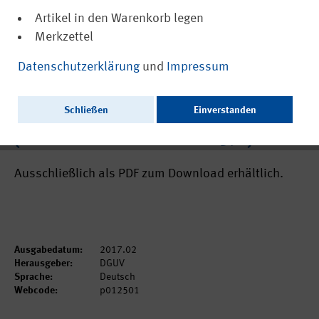
Artikel in den Warenkorb legen
Merkzettel
(PDF, nicht barrierefrei)
12501
Datenschutzerklärung
und
Impressum
Nutzung von einem oder zwei
Bildschirmen an Büroarbeitsplätzen:
Schließen
Einverstanden
physiologische Parameter und Leistung
("Aus der Arbeit des IFA" Nr. 0390)
Ausschließlich als PDF zum Download erhältlich.
Ausgabedatum:
2017.02
Herausgeber:
DGUV
Sprache:
Deutsch
Webcode:
p012501