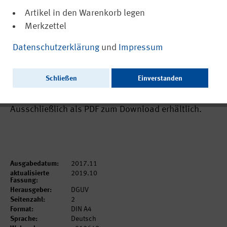
Artikel in den Warenkorb legen
Merkzettel
(PDF, nicht barrierefrei)
12649
Datenschutzerklärung
und
Impressum
Neue App: Manipulationsanreiz von
Schutzeinrichtungen an Maschinen
Schließen
Einverstanden
bewerten (Aus der Arbeit des IFA Nr. 0395)
Ausschließlich als PDF zum Download erhältlich.
Ausgabedatum:
2017.11
aktualisierte
2019.10
Fassung:
Herausgeber:
DGUV
Seitenzahl:
2
Format:
DIN A4
Sprache:
Deutsch