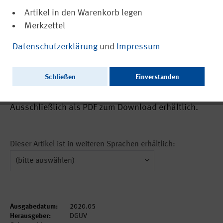
Artikel in den Warenkorb legen
Merkzettel
(PDF, nicht barrierefrei)
21500
Datenschutzerklärung
und
Impressum
Fire extinguishing control systems with
integral safety functions (Focus on IFA
Schließen
Einverstanden
works Nr. 0407)
Ausschließlich als PDF zum Download erhältlich.
Dieser Artikel ist in weiteren Sprachen erhältlich:
Ausgabedatum:
2020.05
Herausgeber:
DGUV