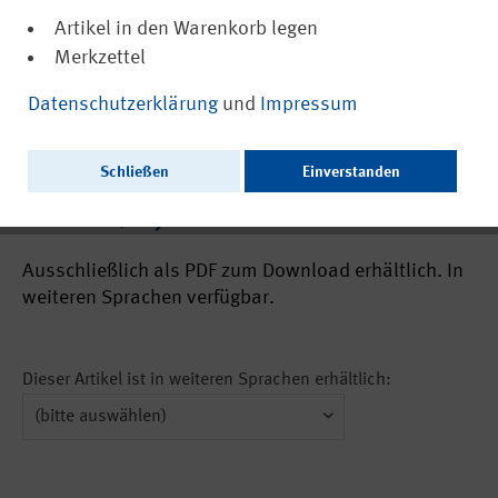
Artikel in den Warenkorb legen
Merkzettel
(PDF, nicht barrierefrei)
21827
Datenschutzerklärung
und
Impressum
Der neue „IFA-Staubreport“:
Arbeitsbedingte Expositionen gegenüber
Schließen
Einverstanden
Staub in Deutschland (Aus der Arbeit des
IFA Nr. 0420)
Ausschließlich als PDF zum Download erhältlich. In
weiteren Sprachen verfügbar.
Dieser Artikel ist in weiteren Sprachen erhältlich: