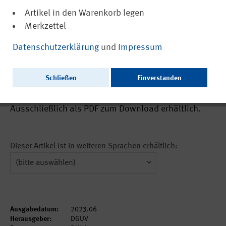
Artikel in den Warenkorb legen
Merkzettel
(PDF, barrierefrei)
22383
Datenschutzerklärung
und
Impressum
UV-Warngeräte für den Einsatz bei
Arbeiten im Freien (Aus der Arbeit des IFA
Schließen
Einverstanden
Nr. 0442)
Ausschließlich als PDF zum Download erhältlich.
Dieser Artikel ist in weiteren Sprachen erhältlich:
Ausgabedatum:
2023.06
Herausgeber:
DGUV