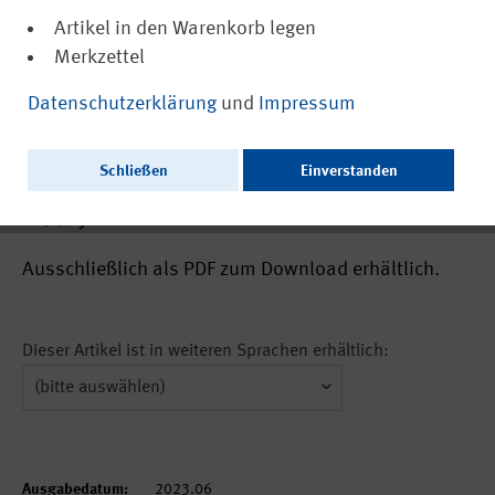
Artikel in den Warenkorb legen
Merkzettel
(PDF, barrierefrei)
22388
Datenschutzerklärung
und
Impressum
Untersuchung des Abrollgeräuschs
unterschiedlicher industriell genutzter
Schließen
Einverstanden
Klebebänder (Aus der Arbeit des IFA Nr.
0447)
Ausschließlich als PDF zum Download erhältlich.
Dieser Artikel ist in weiteren Sprachen erhältlich:
Ausgabedatum:
2023.06