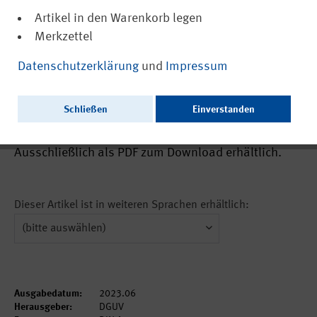
Artikel in den Warenkorb legen
Merkzettel
(PDF, barrierefrei)
22389
Datenschutzerklärung
und
Impressum
Mit dem BGHW-Lagersimulator für
Sturzgefahren sensibilisieren (Aus der
Schließen
Einverstanden
Arbeit des IFA Nr. 0448)
Ausschließlich als PDF zum Download erhältlich.
Dieser Artikel ist in weiteren Sprachen erhältlich:
Ausgabedatum:
2023.06
Herausgeber:
DGUV