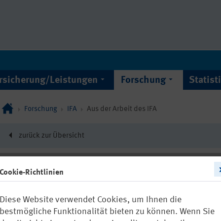
rsicherung/Leistungen
Forschung
Statist
Forschung
IFA
Aus der Arbeit des IFA
zurück zur Übersicht
Cookie-Richtlinien
22490
Diese Website verwendet Cookies, um Ihnen die
Luft zum Mit
bestmögliche Funktionalität bieten zu können. Wenn Sie