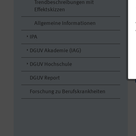
Trendbeschreibungen mit
Effektskizzen
Allgemeine Informationen
IPA
DGUV Akademie (IAG)
DGUV Hochschule
DGUV Report
Forschung zu Berufskrankheiten