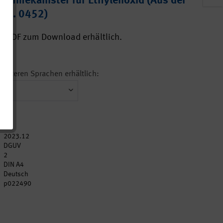
nahmekanister für Ethylenoxid (Aus der
A Nr. 0452)
ls PDF zum Download erhältlich.
n weiteren Sprachen erhältlich:
2023.12
DGUV
2
DIN A4
Deutsch
p022490