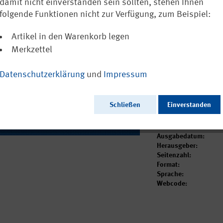
mittels Probe
damit nicht einverstanden sein sollten, stehen Ihnen
Arbeit des IF
folgende Funktionen nicht zur Verfügung, zum Beispiel:
Artikel in den Warenkorb legen
Ausschließlich a
Merkzettel
Datenschutzerklärung
und
Impressum
Dieser Artikel ist i
Schließen
Einverstanden
Ausgabedatum:
Herausgeber:
Seitenzahl:
Format:
Sprache:
Webcode: