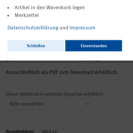
Artikel in den Warenkorb legen
Merkzettel
(PDF, barrierefrei)
22492
Datenschutzerklärung
und
Impressum
Neuprogrammierung der Datenbank
GESTIS – Analytical Methods for Chemical
Schließen
Einverstanden
Agents at Workplaces (GESTIS-AMCAW)
(Aus der Arbeit des IFA Nr. 0454)
Ausschließlich als PDF zum Download erhältlich.
Dieser Artikel ist in weiteren Sprachen erhältlich:
Ausgabedatum:
2023.12