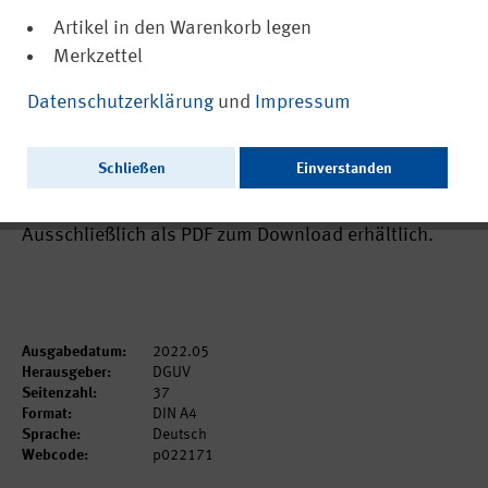
Artikel in den Warenkorb legen
Merkzettel
(PDF, barrierefrei)
22171
Datenschutzerklärung
und
Impressum
IFA Report 02/2022: Bestimmung
biomechanischer Korridore zur Bewertung
Schließen
Einverstanden
von mechanischen Gefährdungen
Ausschließlich als PDF zum Download erhältlich.
Ausgabedatum:
2022.05
Herausgeber:
DGUV
Seitenzahl:
37
Format:
DIN A4
Sprache:
Deutsch
Webcode:
p022171