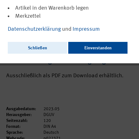
Artikel in den Warenkorb legen
Merkzettel
(PDF, barrierefrei)
22371
Datenschutzerklärung
und
Impressum
IFA Report 1/2023: Lärmexposition von
Strukturmechanikern und -
Schließen
Einverstanden
mechanikerinnen bei der Herstellung und
Instandhaltung von Großflugzeugen
Ausschließlich als PDF zum Download erhältlich.
Ausgabedatum:
2023.05
Herausgeber:
DGUV
Seitenzahl:
120
Format:
DIN A4
Sprache:
Deutsch
Webcode:
p022371