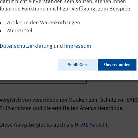
damit nicht einverstanden sein sollten, stehen Ihnen
Ausschließlich a
folgende Funktionen nicht zur Verfügung, zum Beispiel:
Artikel in den Warenkorb legen
Merkzettel
Ausgabedatum:
Herausgeber:
Datenschutzerklärung
und
Impressum
Seitenzahl:
Format:
Sprache:
Schließen
Einverstanden
Webcode:
Vergleich von verschiedenen Masken zum Schutz vor SARS-
Prüfverfahren und die ermittelten Atemwiderstände.
Diese Ausgabe gibt es auch als
HTML-Ansicht.