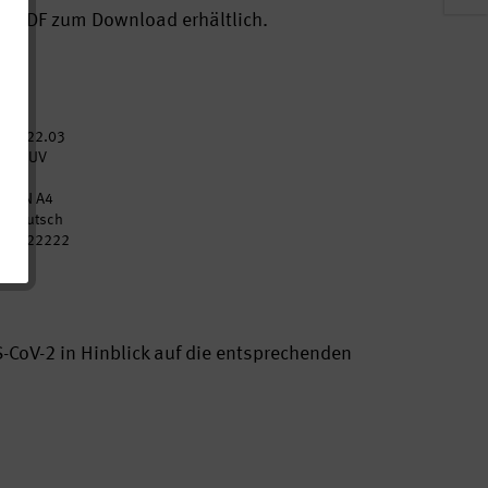
ls PDF zum Download erhältlich.
2022.03
DGUV
6
DIN A4
Deutsch
p022222
CoV-2 in Hinblick auf die entsprechenden