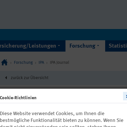
rsicherung/Leistungen
Forschung
Statist
Forschung
IPA
IPA Journal
zurück zur Übersicht
Cookie-Richtlinien
22159
Diese Website verwendet Cookies, um Ihnen die
IPA Journal 
bestmögliche Funktionalität bieten zu können. Wenn Sie