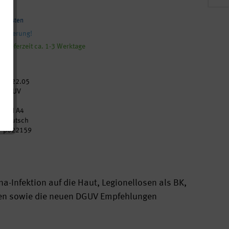
ndkosten
Lieferung!
, Lieferzeit ca. 1-3 Werktage
2022.05
DGUV
49
DIN A4
Deutsch
p022159
-Infektion auf die Haut, Legionellosen als BK,
en sowie die neuen DGUV Empfehlungen