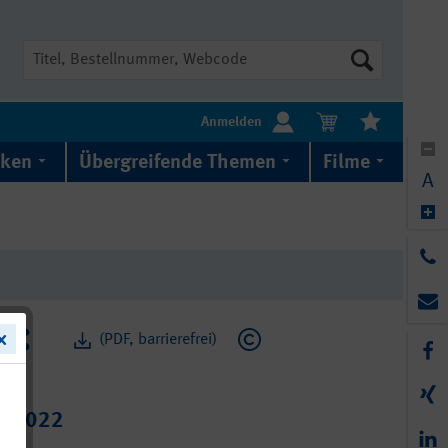
Suche
Anmelden
iken
Übergreifende Themen
Filme
A
(PDF, barrierefrei)
01/2022