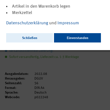
Artikel in den Warenkorb legen
Merkzettel
(PDF, barrierefrei)
22248
Datenschutzerklärung
und
Impressum
IPA Journal 02/2022
Schließen
Einverstanden
0,00 €
inkl. MwSt.
zzgl. Versandkosten
Versandkostenfreie Lieferung!
Sofort versandfertig, Lieferzeit ca. 1-3 Werktage
Ausgabedatum:
2022.08
Herausgeber:
DGUV
Seitenzahl:
56
Format:
DIN A4
Sprache:
Deutsch
Webcode:
p022248