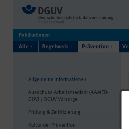
Publikationen
Alle
Regelwerk
Prävention
Ve
Allgemeine Informationen
Ausschuss Arbeitsmedizin (AAMED-
GUV) / DGUV Vorsorge
Prüfung & Zertifizierung
Kultur der Prävention