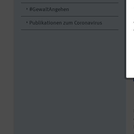
#GewaltAngehen
Publikationen zum Coronavirus