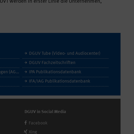
 UVT werden in erster Linie die Unternehmen,
DGUV Tube (Video- und Audiocenter)
DGUV Fachzeitschriften
Allgemeine Geschäftsbedingungen (AGB)
IPA Publikationsdatenbank
IFA/IAG Publikationsdatenbank
DGUV in Social Media
Facebook
Xing