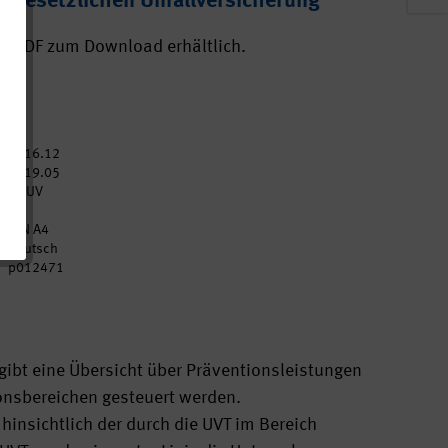
 Gesetzlichen Unfallversicherung
ls PDF zum Download erhältlich.
2016.12
:
2019.05
DGUV
16
DIN A4
Deutsch
p012471
gibt eine Übersicht über Präventionsleistungen
ionsbereichen gesteuert werden.
hinsichtlich der durch die UVT im Bereich