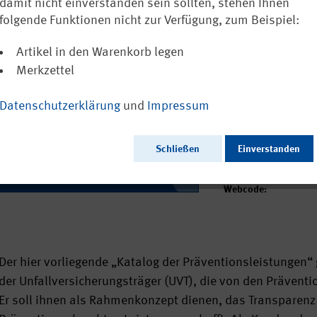
der Deutschen
damit nicht einverstanden sein sollten, stehen Ihnen
folgende Funktionen nicht zur Verfügung, zum Beispiel:
Ausschließlich a
Artikel in den Warenkorb legen
Merkzettel
Datenschutzerklärung
und
Impressum
Ausgabedatum:
aktualisierte Fassung
Herausgeber:
Schließen
Einverstanden
Seitenzahl:
Format:
Sprache:
Webcode:
Der hier vorliegende „Katalog der Präventionsleistungen“ 
der Unfallversicherungsträger (UVT), die von den Prävent
Er soll ihnen als Rahmenkonzept dienen, das Transparenz 