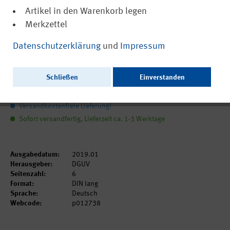
Artikel in den Warenkorb legen
Merkzettel
(PDF, nicht barrierefrei)
12738
Datenschutzerklärung
und
Impressum
Informations-Flyer zu DEGINTU
Schließen
Einverstanden
0,00 €
inkl. MwSt.
zzgl. Versandkosten
Versandkostenfreie Lieferung!
Sofort versandfertig, Lieferzeit ca. 1-3 Werktage
Ausgabedatum:
2019.01
Herausgeber:
DGUV
Seitenzahl:
6
Format:
DIN lang
Sprache:
Deutsch
Webcode:
p012738