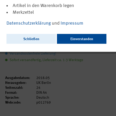
Artikel in den Warenkorb legen
Merkzettel
(PDF, nicht barrierefrei)
12769
Datenschutzerklärung
und
Impressum
Werfen, Laufen, Springen
Schließen
Einverstanden
0,00 €
inkl. MwSt.
zzgl. Versandkosten
Versandkostenfreie Lieferung!
Sofort versandfertig, Lieferzeit ca. 1-3 Werktage
Ausgabedatum:
2018.05
Herausgeber:
UK Berlin
Seitenzahl:
24
Format:
DIN A4
Sprache:
Deutsch
Webcode:
p012769