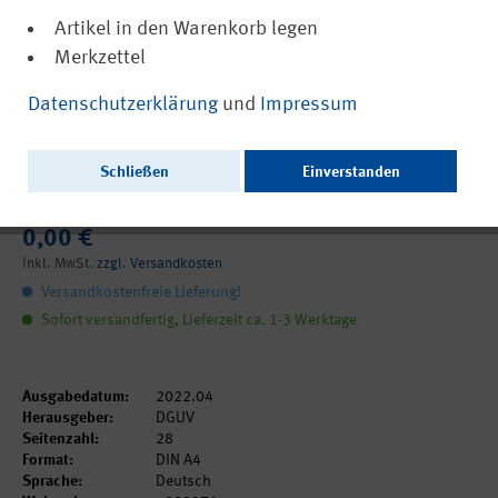
Artikel in den Warenkorb legen
Merkzettel
(PDF, barrierefrei)
22071
Datenschutzerklärung
und
Impressum
Sicherheit und Gesundheit in Coworking
Spaces – eine Bestandsaufnahme aus
Schließen
Einverstanden
Sicht der Prävention
0,00 €
inkl. MwSt.
zzgl. Versandkosten
Versandkostenfreie Lieferung!
Sofort versandfertig, Lieferzeit ca. 1-3 Werktage
Ausgabedatum:
2022.04
Herausgeber:
DGUV
Seitenzahl:
28
Format:
DIN A4
Sprache:
Deutsch