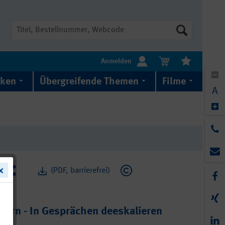
Suche
Anmelden
iken
Übergreifende Themen
Filme
A
(PDF, barrierefrei)
dern - In Gesprächen deeskalieren