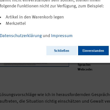
(Plakat DIN A
damit nicht einverstanden sein sollten, stehen Ihnen
folgende Funktionen nicht zur Verfügung, zum Beispiel:
0,00 €
Artikel in den Warenkorb legen
inkl. MwSt.
zzgl. Vers
Merkzettel
Versandkostenfreie
Sofort versandfertig
Datenschutzerklärung
und
Impressum
Ausgabedatum:
Schließen
Einverstanden
Herausgeber:
Seitenzahl:
Format:
Sprache:
Webcode:
Lösungsvorschläge wie ich in herausfordernden Gespräch
auftreten, die Situation richtig einschätzen und Gewalt v