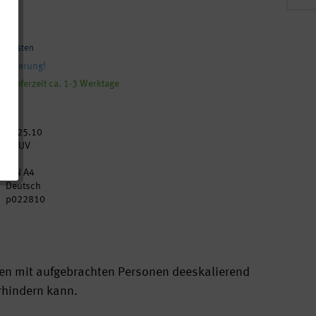
4)
andkosten
 Lieferung!
, Lieferzeit ca. 1-3 Werktage
2025.10
DGUV
1
DIN A4
Deutsch
p022810
en mit aufgebrachten Personen deeskalierend
erhindern kann.