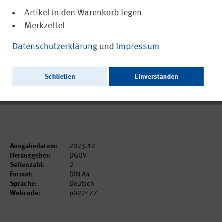
Artikel in den Warenkorb legen
Merkzettel
(PDF, barrierefrei)
22477
Datenschutzerklärung
und
Impressum
Null Toleranz bei Gewalt gegen
Einsatzkräfte
Schließen
Einverstanden
Ausschließlich als PDF zum Download erhältlich.
Ausgabedatum:
2023.12
Herausgeber:
DGUV
Seitenzahl:
2
Format:
DIN A4
Sprache:
Deutsch
Webcode:
p022477