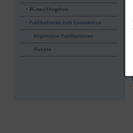
#GewaltAngehen
Publikationen zum Coronavirus
Allgemeine Publikationen
Plakate