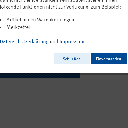
bedingte Aus
damit nicht einverstanden sein sollten, stehen Ihnen
folgende Funktionen nicht zur Verfügung, zum Beispiel:
Ausschließlich a
Artikel in den Warenkorb legen
Merkzettel
Datenschutzerklärung
und
Impressum
Ausgabedatum:
Herausgeber:
Seitenzahl:
Schließen
Einverstanden
Format:
Sprache:
Webcode: