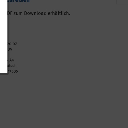
landsreisen
ls PDF zum Download erhältlich.
2020.07
DGUV
2
DIN A4
Deutsch
p021539