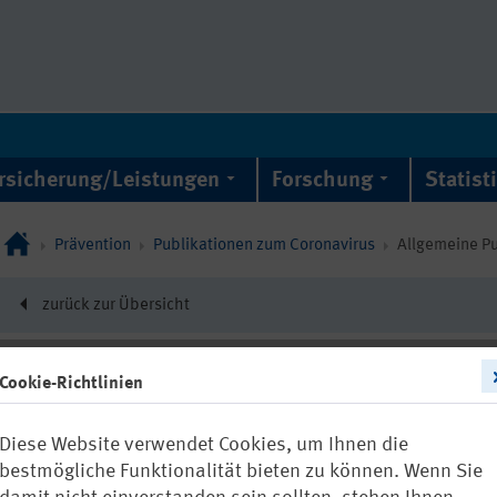
rsicherung/Leistungen
Forschung
Statist
Prävention
Publikationen zum Coronavirus
Allgemeine P
zurück zur Übersicht
Cookie-Richtlinien
21539
Diese Website verwendet Cookies, um Ihnen die
Coronavirus (
bestmögliche Funktionalität bieten zu können. Wenn Sie