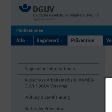
Publikationen
Alle
Regelwerk
Prävention
Ve
Allgemeine Informationen
Ausschuss Arbeitsmedizin (AAMED-
GUV) / DGUV Vorsorge
Prüfung & Zertifizierung
Kultur der Prävention