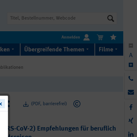
Suche
Anmelden
iken
Übergreifende Themen
Filme
A
ublikationen
(PDF, barrierefrei)
SARS-CoV-2) Empfehlungen für beruflich