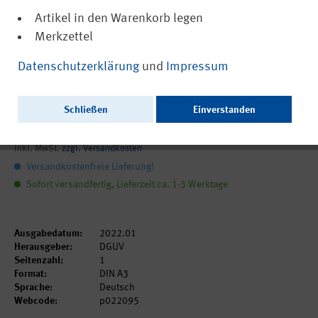
Artikel in den Warenkorb legen
Merkzettel
(PDF, barrierefrei)
22095
Datenschutzerklärung
und
Impressum
FFP2-Masken richtig benutzen - Masken
mit Ohrenschlaufen
Schließen
Einverstanden
0,00 €
inkl. MwSt.
zzgl. Versandkosten
Versandkostenfreie Lieferung!
Sofort versandfertig, Lieferzeit ca. 1-3 Werktage
Ausgabedatum:
2022.01
Herausgeber:
DGUV
Seitenzahl:
1
Format:
DIN A3
Sprache:
Deutsch
Webcode:
p022095