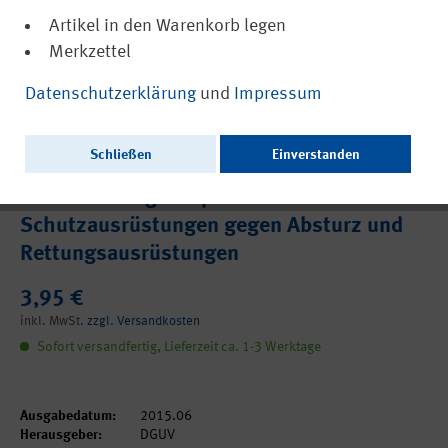
Artikel in den Warenkorb legen
Merkzettel
(PDF, barrierefrei)
DGUV Grundsatz 312-001
Datenschutzerklärung
und
Impressum
Anforderungen an Ausbildende und
Ausbildungsstätten zur Durchführung von
Schließen
Einverstanden
Unterweisungen mit praktischen Übungen
bei Benutzung von persönlichen
Schutzausrüstungen gegen Absturz und
Rettungsausrüstungen
3,95 €
inkl. MwSt.
zzgl. Versandkosten
Sofort versandfertig, Lieferzeit ca. 1-3 Werktage
Ausgabedatum:
2015.06
Herausgeber:
DGUV