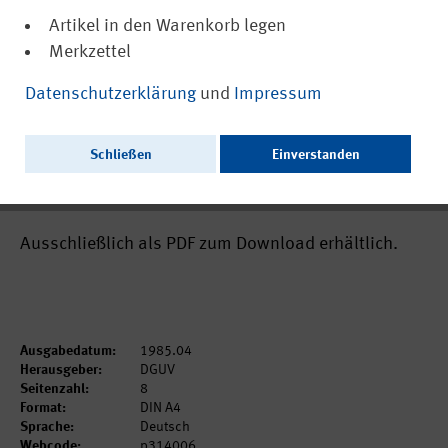
Artikel in den Warenkorb legen
Merkzettel
(PDF, nicht barrierefrei)
DGUV Grundsatz 314-006
Datenschutzerklärung
und
Impressum
Grundsätze für die Aufstellung von
Schwimmfähigkeits- und
Schließen
Einverstanden
Kentersicherheitsnachweisen für
schwimmende Geräte
Ausschließlich als PDF zum Download erhältlich.
Ausgabedatum:
1985.04
Herausgeber:
DGUV
Seitenzahl:
8
Format:
DIN A4
Sprache:
Deutsch
Webcode:
p314006