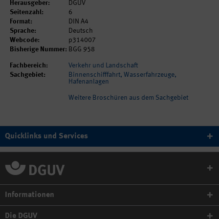
Herausgeber:
DGUV
Seitenzahl:
6
Format:
DIN A4
Sprache:
Deutsch
Webcode:
p314007
Bisherige Nummer:
BGG 958
Fachbereich:
Verkehr und Landschaft
Sachgebiet:
Binnenschifffahrt, Wasserfahrzeuge,
Hafenanlagen
Weitere Broschüren aus dem Sachgebiet
Quicklinks und Services
Informationen
Die DGUV