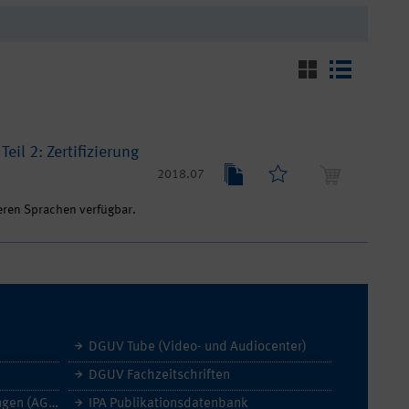
eil 2: Zertifizierung
2018.07
eren Sprachen verfügbar.
DGUV Tube (Video- und Audiocenter)
DGUV Fachzeitschriften
Allgemeine Geschäftsbedingungen (AGB)
IPA Publikationsdatenbank