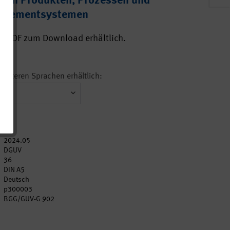
g von Produkten, Prozessen und
nagementsystemen
ls PDF zum Download erhältlich.
n weiteren Sprachen erhältlich:
2024.05
DGUV
36
DIN A5
Deutsch
p300003
BGG/GUV-G 902