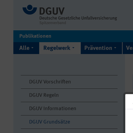
Publikationen
Alle
Regelwerk
Prävention
Ve
DGUV Vorschriften
DGUV Regeln
DGUV Informationen
DGUV Grundsätze