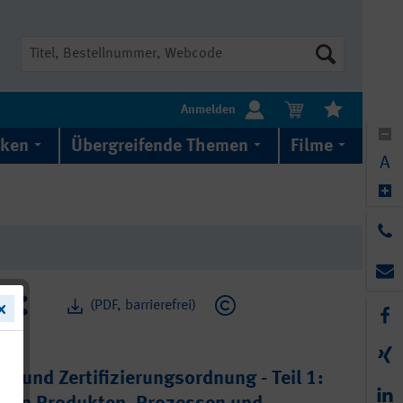
Suche
Anmelden
iken
Übergreifende Themen
Filme
A
(PDF, barrierefrei)
-003
f- und Zertifizierungsordnung - Teil 1: