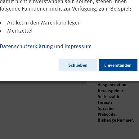
Zertifizierun
damit nicht einverstanden sein sollten, stehen Ihnen
Qualitätsma
folgende Funktionen nicht zur Verfügung, zum Beispiel:
Artikel in den Warenkorb legen
Ausschließlich a
Merkzettel
Datenschutzerklärung
und
Impressum
Dieser Artikel ist i
Schließen
Einverstanden
Ausgabedatum:
Herausgeber:
Seitenzahl:
Format:
Sprache:
Webcode:
Bisherige Nummer: