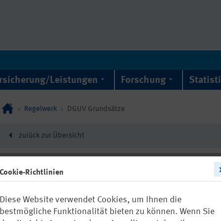
rsicherung/Leistungen
Forschung
Statist
Regelwerk
DGUV Grundsätze
zurück zur Übersicht
Cookie-Richtlinien
DGUV Grundsatz 300
Diese Website verwendet Cookies, um Ihnen die
DGUV Test Prü
bestmögliche Funktionalität bieten zu können. Wenn Sie